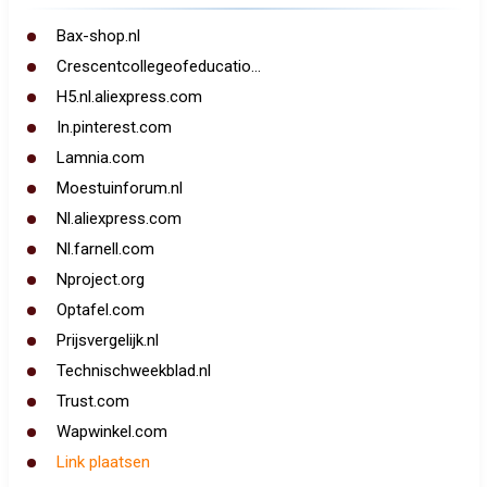
Bax-shop.nl
Crescentcollegeofeducatio...
H5.nl.aliexpress.com
In.pinterest.com
Lamnia.com
Moestuinforum.nl
Nl.aliexpress.com
Nl.farnell.com
Nproject.org
Optafel.com
Prijsvergelijk.nl
Technischweekblad.nl
Trust.com
Wapwinkel.com
Link plaatsen